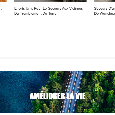
es
Secours D’urgence À La Région Sinistrée
Lutte Contr
De Wenchuan
AMÉLIORER LA VIE