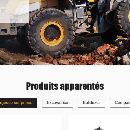
Produits apparentés
rgeuse sur pneus
Excavatrice
Bulldozer
Compac