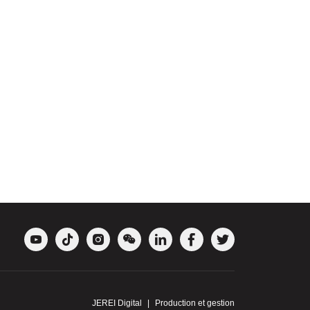







JEREI Digital
|
Production et gestion