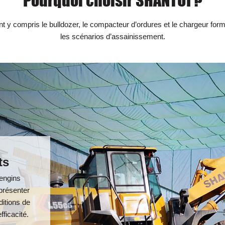
Pourquoi choisir SHANTUI ?
t y compris le bulldozer, le compacteur d’ordures et le chargeur for
les scénarios d’assainissement.
ts
 engins
présenter
ditions de
fficacité.