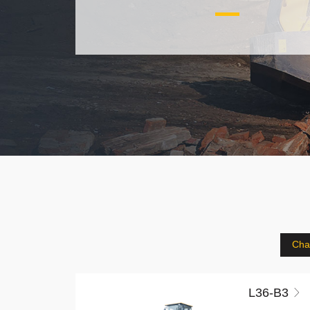
Cha
L36-B3
