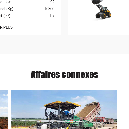
le : kw
92
nel (Kg)
10300
t (m³)
1.7
IR PLUS
Affaires connexes