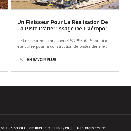
Un Finisseur Pour La Réalisation De
La Piste D'atterrissage De L'aéroport
International De Zhengzhou
Le finisseur multifonctionnel SRP95 de Shantui a
été utilisé pour la construction de pistes dans le ...
EN SAVOIR PLUS
© 2025
Shantui Construction Machinery
co.,Ltd Tous droits réservés