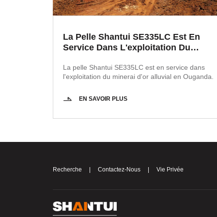
La Pelle Shantui SE335LC Est En
Service Dans L'exploitation Du
Minerai D'or Alluvial En Ouganda.
La pelle Shantui SE335LC est en service dans
l'exploitation du minerai d'or alluvial en Ouganda.
EN SAVOIR PLUS
Recherche
|
Contactez-Nous
|
Vie Privée