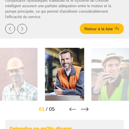
composants hydrauliques Kawasaki et le système de contrôle
intelligent assurent une parfaite adéquation entre le moteur et la
pompe principale, ce qui permet d'améliorer considérablement
l'efficacité du service.



Retour à la liste


01
/
05